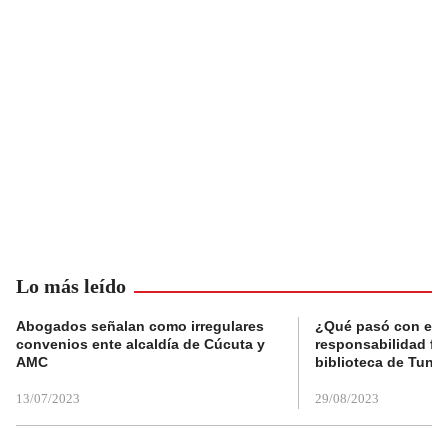
Lo más leído
Abogados señalan como irregulares
¿Qué pasó con el 
convenios ente alcaldía de Cúcuta y
responsabilidad fis
AMC
biblioteca de Tunja
13/07/2023
29/08/2023