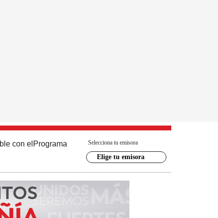
Selecciona tu emisora
ble con el
Programa
Elige tu emisora