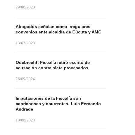
29/08/2023
Abogados señalan como irregulares
convenios ente alcaldía de Cúcuta y AMC
13/07/2023
Odebrecht: Fiscalía retiró escrito de
acusación contra siete procesados
26/09/2024
Imputaciones de la Fiscalía son
caprichosas y ocurrentes: Luis Fernando
Andrade
18/08/2023