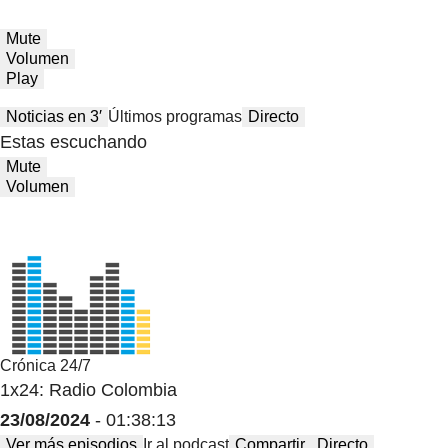
Mute
Volumen
Play
Noticias en 3′
Últimos programas
Directo
Estas escuchando
Mute
Volumen
Crónica 24/7
1x24: Radio Colombia
23/08/2024
- 01:38:13
Ver más episodios
Ir al podcast
Compartir
Directo