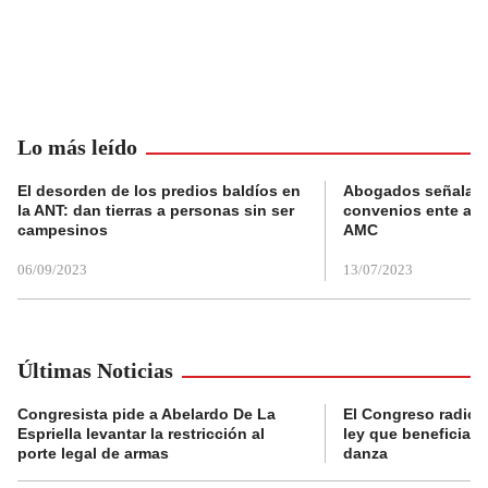
Lo más leído
El desorden de los predios baldíos en
Abogados señalan 
la ANT: dan tierras a personas sin ser
convenios ente alc
campesinos
AMC
06/09/2023
13/07/2023
Últimas Noticias
Congresista pide a Abelardo De La
El Congreso radicó
Espriella levantar la restricción al
ley que beneficia al
porte legal de armas
danza