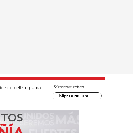
Selecciona tu emisora
ble con el
Programa
Elige tu emisora