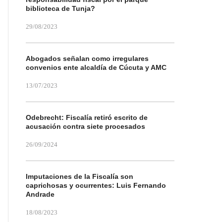
biblioteca de Tunja?
29/08/2023
Abogados señalan como irregulares
convenios ente alcaldía de Cúcuta y AMC
13/07/2023
Odebrecht: Fiscalía retiró escrito de
acusación contra siete procesados
26/09/2024
Imputaciones de la Fiscalía son
caprichosas y ocurrentes: Luis Fernando
Andrade
18/08/2023