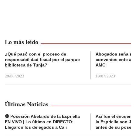
Lo más leído
¿Qué pasó con el proceso de
Abogados señalan 
responsabilidad fiscal por el parque
convenios ente alc
biblioteca de Tunja?
AMC
29/08/2023
13/07/2023
Últimas Noticias
🔴 Posesión Abelardo de la Espriella
Así fue el encuentr
EN VIVO | Lo último en DIRECTO:
la Espriella con Jav
Llegaron los delegados a Cali
antes de su posesi