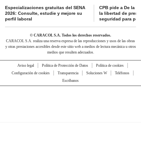
Especializaciones gratuitas del SENA
CPB pide a De la Es
2026: Consulte, estudie y mejore su
la libertad de prens
perfil laboral
seguridad para per
© CARACOL S.A. Todos los derechos reservados.
CARACOL S.A. realiza una reserva expresa de las reproducciones y usos de las obras
y otras prestaciones accesibles desde este sitio web a medios de lectura mecánica u otros
medios que resulten adecuados.
Aviso legal
Política de Protección de Datos
Política de cookies
Configuración de cookies
Transparencia
Soluciones W
Teléfonos
Escríbanos