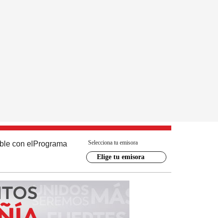
Selecciona tu emisora
ble con el
Programa
Elige tu emisora