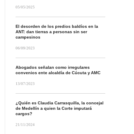
05/05/2025
El desorden de los predios baldíos en la
ANT: dan tierras a personas sin ser
campesinos
06/09/2023
Abogados señalan como irregulares
convenios ente alcaldía de Cúcuta y AMC
13/07/2023
¿Quién es Claudia Carrasquilla, la concejal
de Medellín a quien la Corte imputará
cargos?
21/11/2024