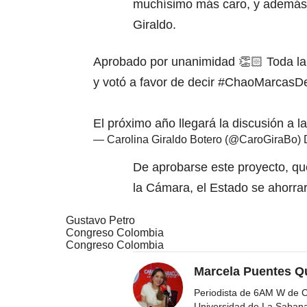
muchísimo más caro, y además c
Giraldo.
Aprobado por unanimidad 👏🏻 Toda la 
y votó a favor de decir
#ChaoMarcasDe
El próximo año llegará la discusión a l
— Carolina Giraldo Botero (@CaroGiraBo)
De aprobarse este proyecto, qu
la Cámara, el Estado se ahorrar
Gustavo Petro
Congreso Colombia
Congreso Colombia
Marcela Puentes Q
Periodista de 6AM W de Ca
Universidad de La Saban