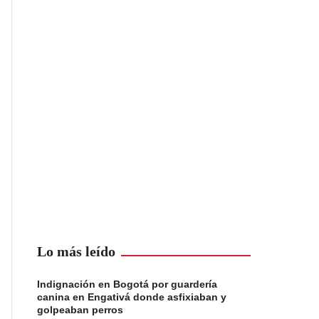
Lo más leído
Indignación en Bogotá por guardería
canina en Engativá donde asfixiaban y
golpeaban perros