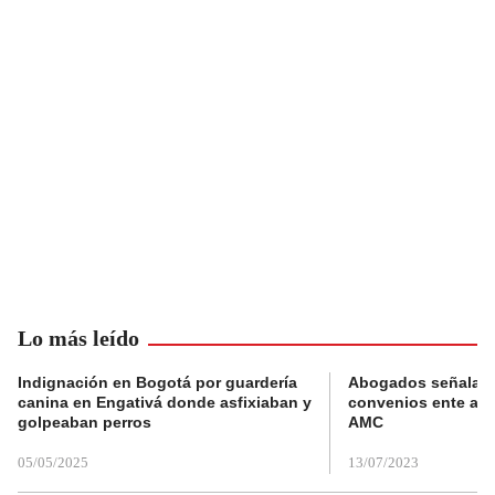
Lo más leído
Indignación en Bogotá por guardería
Abogados señalan 
canina en Engativá donde asfixiaban y
convenios ente alc
golpeaban perros
AMC
05/05/2025
13/07/2023