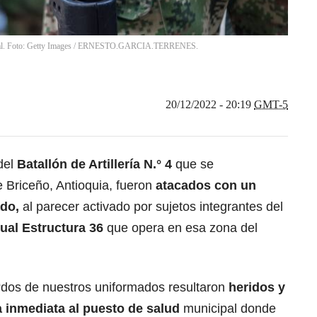
al. Foto: Getty Images
/
ERNESTO.GARCIA.TERRENES.
20/12/2022 - 20:19
GMT-5
del
Batallón de Artillería N.° 4
que se
 Briceño, Antioquia, fueron
atacados con un
ado,
al parecer activado por sujetos integrantes del
ual Estructura 36
que opera en esa zona del
 “dos de nuestros uniformados resultaron
heridos y
 inmediata al puesto de salud
municipal donde