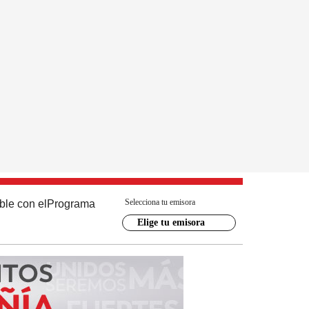
Selecciona tu emisora
ble con el
Programa
Elige tu emisora