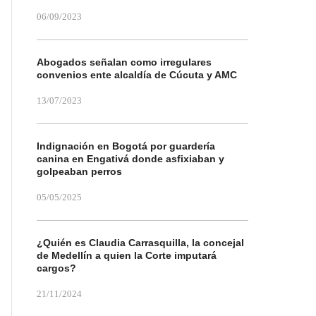
06/09/2023
Abogados señalan como irregulares
convenios ente alcaldía de Cúcuta y AMC
13/07/2023
Indignación en Bogotá por guardería
canina en Engativá donde asfixiaban y
golpeaban perros
05/05/2025
¿Quién es Claudia Carrasquilla, la concejal
de Medellín a quien la Corte imputará
cargos?
21/11/2024