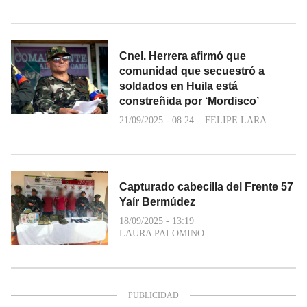
Cnel. Herrera afirmó que
comunidad que secuestró a
soldados en Huila está
constreñida por ‘Mordisco’
21/09/2025 - 08:24
FELIPE LARA
Capturado cabecilla del Frente 57
Yaír Bermúdez
18/09/2025 - 13:19
LAURA PALOMINO