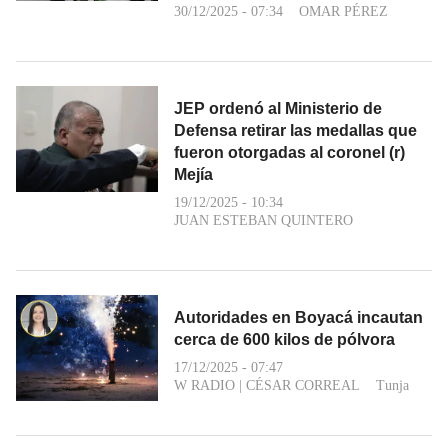
30/12/2025 - 07:34
OMAR PÉREZ
JEP ordenó al Ministerio de
Defensa retirar las medallas que
fueron otorgadas al coronel (r)
Mejía
19/12/2025 - 10:34
JUAN ESTEBAN QUINTERO
Autoridades en Boyacá incautan
cerca de 600 kilos de pólvora
17/12/2025 - 07:47
W RADIO
|
CÉSAR CORREAL
Tunja