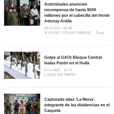
Autoridades anuncian
recompensa de hasta $500
millones por el cabecilla del frente
Adonay Ardila
09/11/2025 - 02:40
W RADIO
|
CÉSAR CORREAL
Tunja
Golpe al GAOr Bloque Central
Isaías Pardo en el Huila
07/11/2025 - 16:33
LAURA PALOMINO
Capturada alias ‘La Mona’,
integrante de las disidencias en el
Caquetá