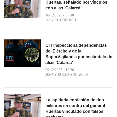
Huertas, señalado por vínculos
con alias ‘Calarcá’
10/12/2025 - 07:40
DANIEL CORONELL
CTI inspecciona dependencias
del Ejército y de la
SuperVigilancia por escándalo de
alias ‘Calarcá’
09/12/2025 - 12:36
JENNY ROCIO ANGARITA
La lapidaria confesión de dos
militares en contra del general
Huertas vinculado con falsos