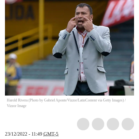
Harold Rivera (Photo by Gabriel Aponte/Vizzor/LatinContent via Getty Images)
/
Vizzor Image
23/12/2022 - 11:49
GMT-5