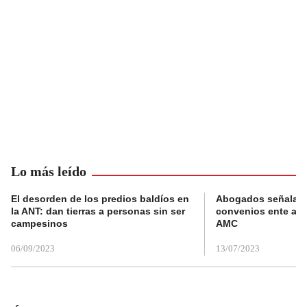
Lo más leído
El desorden de los predios baldíos en
Abogados señalan 
la ANT: dan tierras a personas sin ser
convenios ente alc
campesinos
AMC
06/09/2023
13/07/2023