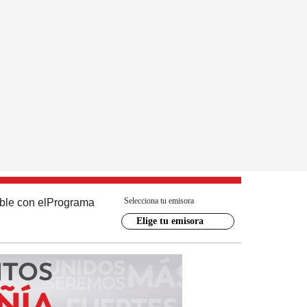
Selecciona tu emisora
ble con el
Programa
Elige tu emisora