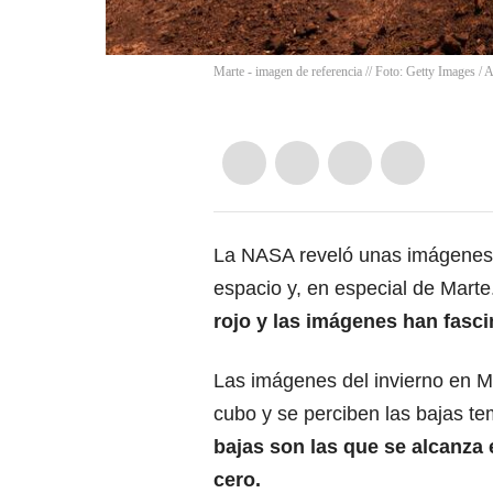
Marte - imagen de referencia // Foto: Getty Images
/
A
La
NASA
reveló unas imágenes 
espacio y, en especial de Mart
rojo
y las imágenes han fascin
Las imágenes del invierno en
M
cubo y se perciben las bajas te
bajas son las que se alcanza 
cero.