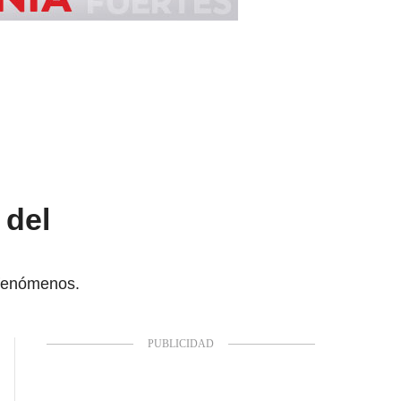
 del
 fenómenos.