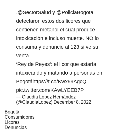
.
@SectorSalud
y
@PoliciaBogota
detectaron estos dos licores que
contienen metanol el cual produce
intoxicación e incluso muerte. NO lo
consuma y denuncie al 123 si ve su
venta.
‘Rey de Reyes’: el licor que estaría
intoxicando y matando a personas en
Bogotá
https://t.co/Kwx99AgcQl
pic.twitter.com/KAwLYEEB7P
— Claudia López Hernández
(@ClaudiaLopez)
December 8, 2022
Bogotá
Consumidores
Licores
Denuncias