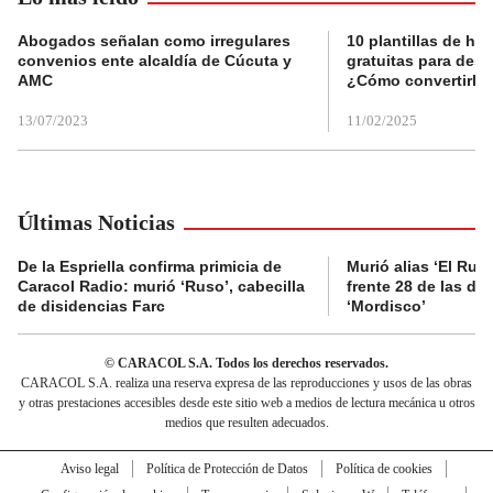
Abogados señalan como irregulares
10 plantillas de hoj
convenios ente alcaldía de Cúcuta y
gratuitas para des
AMC
¿Cómo convertirla
13/07/2023
11/02/2025
Últimas Noticias
De la Espriella confirma primicia de
Murió alias ‘El Ruso
Caracol Radio: murió ‘Ruso’, cabecilla
frente 28 de las di
de disidencias Farc
‘Mordisco’
© CARACOL S.A. Todos los derechos reservados.
CARACOL S.A. realiza una reserva expresa de las reproducciones y usos de las obras
y otras prestaciones accesibles desde este sitio web a medios de lectura mecánica u otros
medios que resulten adecuados.
Aviso legal
Política de Protección de Datos
Política de cookies