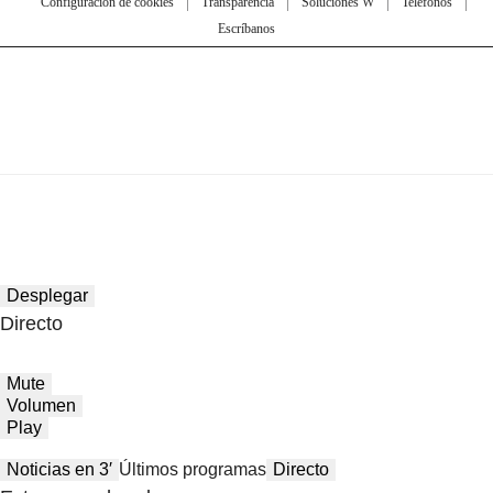
Configuración de cookies
Transparencia
Soluciones W
Teléfonos
Escríbanos
Desplegar
Directo
Mute
Volumen
Play
Noticias en 3′
Últimos programas
Directo