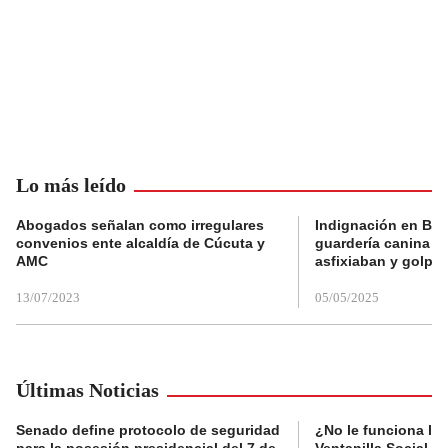
Lo más leído
Abogados señalan como irregulares
Indignación en Bog
convenios ente alcaldía de Cúcuta y
guardería canina e
AMC
asfixiaban y golpe
13/07/2023
05/05/2025
Últimas Noticias
Senado define protocolo de seguridad
¿No le funciona la
para la posesión presidencial del 7 de
Ventanilla Social de