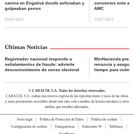
canina en Engativá donde asfixiaban y
convenios ente alc
golpeaban perros
AMC
05/05/2025
13/07/2023
Últimas Noticias
Registrador nacional responde a
MinHacienda presen
señalamientos de fraude: advierte
renuncia y aseguró
desconocimiento de censo electoral
tiempo para culmina
© CARACOL S.A. Todos los derechos reservados.
CARACOL S.A. realiza una reserva expresa de las reproducciones y usos de las obras
y otras prestaciones accesibles desde este sitio web a medios de lectura mecánica u otros
medios que resulten adecuados.
Aviso legal
Política de Protección de Datos
Política de cookies
Configuración de cookies
Transparencia
Soluciones W
Teléfonos
Escríbanos