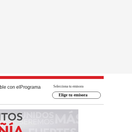
Selecciona tu emisora
ble con el
Programa
Elige tu emisora