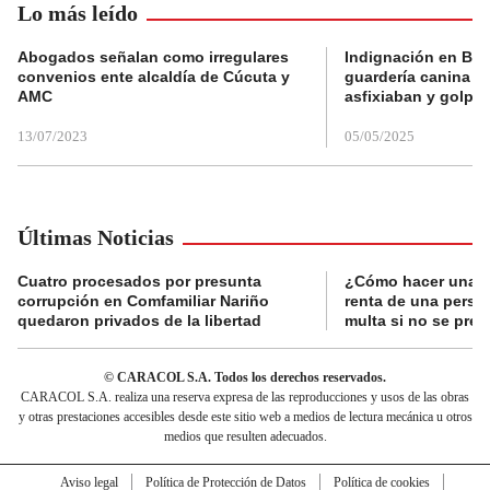
Lo más leído
Abogados señalan como irregulares
Indignación en Bog
convenios ente alcaldía de Cúcuta y
guardería canina e
AMC
asfixiaban y golpe
13/07/2023
05/05/2025
Últimas Noticias
Cuatro procesados por presunta
¿Cómo hacer una d
corrupción en Comfamiliar Nariño
renta de una perso
quedaron privados de la libertad
multa si no se pres
© CARACOL S.A. Todos los derechos reservados.
CARACOL S.A. realiza una reserva expresa de las reproducciones y usos de las obras
y otras prestaciones accesibles desde este sitio web a medios de lectura mecánica u otros
medios que resulten adecuados.
Aviso legal
Política de Protección de Datos
Política de cookies