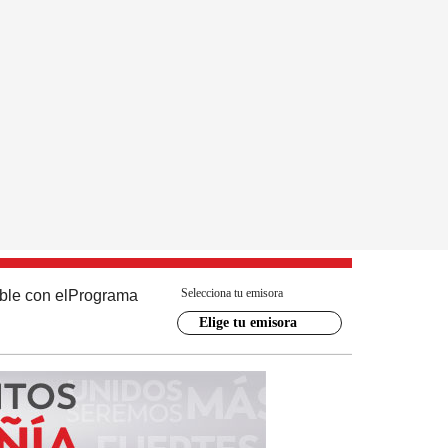
Selecciona tu emisora
ble con el
Programa
Elige tu emisora