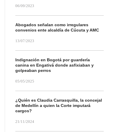
06/09/2023
Abogados señalan como irregulares
convenios ente alcaldía de Cúcuta y AMC
13/07/2023
Indignación en Bogotá por guardería
canina en Engativá donde asfixiaban y
golpeaban perros
05/05/2025
¿Quién es Claudia Carrasquilla, la concejal
de Medellín a quien la Corte imputará
cargos?
21/11/2024