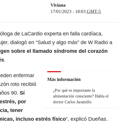
Viviana
17/01/2023 - 18:03
GMT-5
óloga de LaCardio experta en falla cardíaca,
mujer, dialogó en “Salud y algo más” de W Radio a
gen sobre el llamado síndrome del corazón
és
.
ueden enfermar
Más información
zón roto recibió
¿Por qué es importante la
 años 90.
Sí
alimentación consciente? Habla el
estrés, por
doctor Carlos Jaramillo
cia, tener
icas, incluso estrés físico
”, explicó Dueñas.