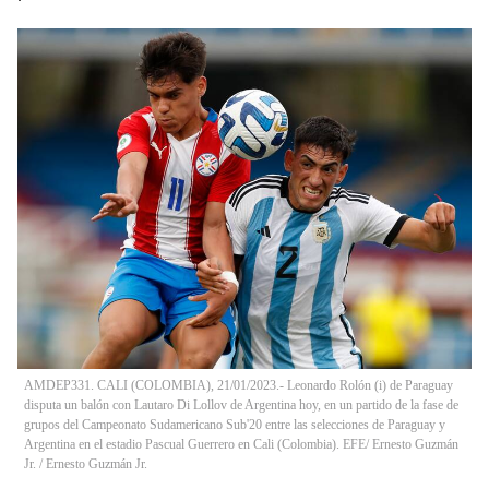
AMDEP331. CALI (COLOMBIA), 21/01/2023.- Leonardo Rolón (i) de Paraguay
disputa un balón con Lautaro Di Lollov de Argentina hoy, en un partido de la fase de
grupos del Campeonato Sudamericano Sub'20 entre las selecciones de Paraguay y
Argentina en el estadio Pascual Guerrero en Cali (Colombia). EFE/ Ernesto Guzmán
Jr.
/
Ernesto Guzmán Jr.