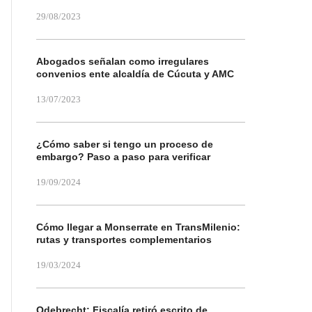
29/08/2023
Abogados señalan como irregulares
convenios ente alcaldía de Cúcuta y AMC
13/07/2023
¿Cómo saber si tengo un proceso de
embargo? Paso a paso para verificar
19/09/2024
Cómo llegar a Monserrate en TransMilenio:
rutas y transportes complementarios
19/03/2024
Odebrecht: Fiscalía retiró escrito de