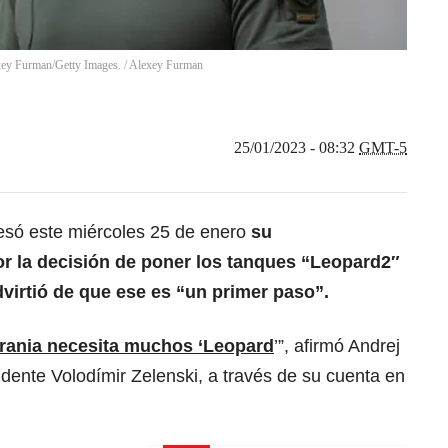
exey Furman/Getty Images.
/
Alexey Furman
25/01/2023 - 08:32
GMT-5
esó este miércoles 25 de enero
su
r la decisión de poner los tanques “Leopard2″
dvirtió de que ese es “un primer paso”.
crania necesita muchos ‘Leopard
’”, afirmó Andrej
sidente Volodímir Zelenski, a través de su cuenta en