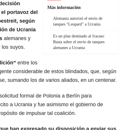
 decisión
Más información
el portavoz del
Alemania autorizó el envío de
estreit, según
tanques “Leopard” a Ucrania
ción de Ucrania
Es un plan destinado al fracaso:
os
alemanes y
Rusia sobre el envío de tanques
r los suyos.
alemanes a Ucrania
lición”
entre los
gente considerable de estos blindados, que, según
se, sumando los de varios aliados, en un centenar.
olicitud formal de Polonia a Berlín para
rcito a Ucrania y fue asimismo el gobierno de
ropósito de impulsar tal coalición.
 que han expresado su disposición a enviar sus