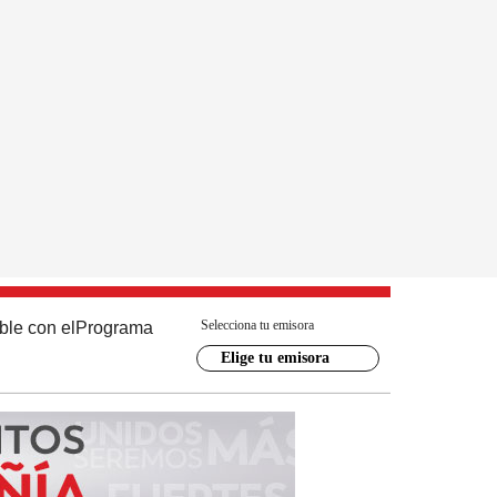
Selecciona tu emisora
ble con el
Programa
Elige tu emisora