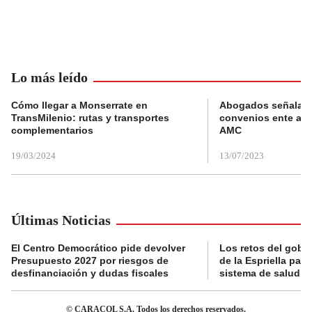
Lo más leído
Cómo llegar a Monserrate en
Abogados señalan 
TransMilenio: rutas y transportes
convenios ente alc
complementarios
AMC
19/03/2024
13/07/2023
Últimas Noticias
El Centro Democrático pide devolver
Los retos del gobi
Presupuesto 2027 por riesgos de
de la Espriella para
desfinanciación y dudas fiscales
sistema de salud
© CARACOL S.A. Todos los derechos reservados.