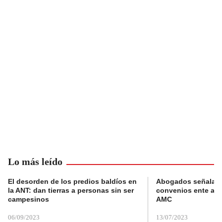
Lo más leído
El desorden de los predios baldíos en
Abogados señalan 
la ANT: dan tierras a personas sin ser
convenios ente alc
campesinos
AMC
06/09/2023
13/07/2023