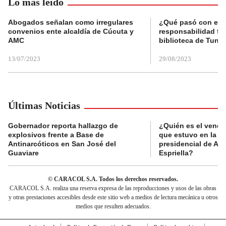
Lo más leído
Abogados señalan como irregulares
¿Qué pasó con el 
convenios ente alcaldía de Cúcuta y
responsabilidad fis
AMC
biblioteca de Tunja
13/07/2023
29/08/2023
Últimas Noticias
Gobernador reporta hallazgo de
¿Quién es el vende
explosivos frente a Base de
que estuvo en la p
Antinarcóticos en San José del
presidencial de Abe
Guaviare
Espriella?
© CARACOL S.A. Todos los derechos reservados.
CARACOL S.A. realiza una reserva expresa de las reproducciones y usos de las obras
y otras prestaciones accesibles desde este sitio web a medios de lectura mecánica u otros
medios que resulten adecuados.