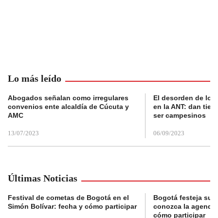
Lo más leído
Abogados señalan como irregulares
El desorden de los
convenios ente alcaldía de Cúcuta y
en la ANT: dan tier
AMC
ser campesinos
13/07/2023
06/09/2023
Últimas Noticias
Festival de cometas de Bogotá en el
Bogotá festeja su 
Simón Bolívar: fecha y cómo participar
conozca la agenda 
cómo participar