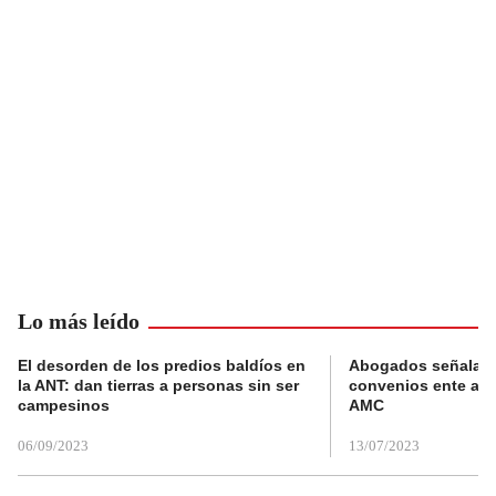
Lo más leído
El desorden de los predios baldíos en
Abogados señalan 
la ANT: dan tierras a personas sin ser
convenios ente alc
campesinos
AMC
06/09/2023
13/07/2023