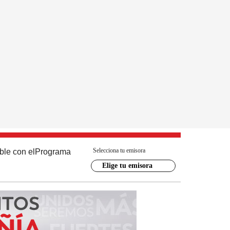
Selecciona tu emisora
ble con el
Programa
Elige tu emisora