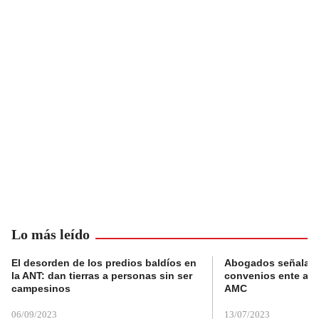
Lo más leído
El desorden de los predios baldíos en
Abogados señalan 
la ANT: dan tierras a personas sin ser
convenios ente alc
campesinos
AMC
06/09/2023
13/07/2023