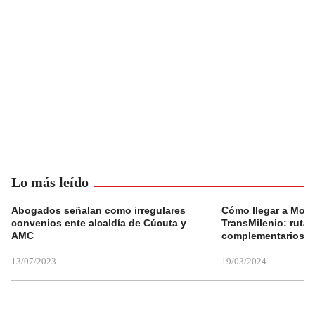
Lo más leído
Abogados señalan como irregulares
Cómo llegar a Mons
convenios ente alcaldía de Cúcuta y
TransMilenio: rutas
AMC
complementarios
13/07/2023
19/03/2024