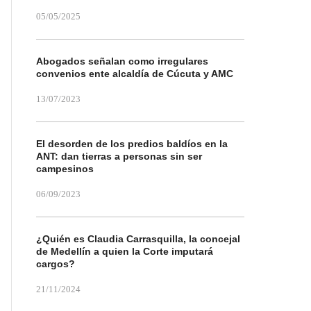
05/05/2025
Abogados señalan como irregulares
convenios ente alcaldía de Cúcuta y AMC
13/07/2023
El desorden de los predios baldíos en la
ANT: dan tierras a personas sin ser
campesinos
06/09/2023
¿Quién es Claudia Carrasquilla, la concejal
de Medellín a quien la Corte imputará
cargos?
21/11/2024