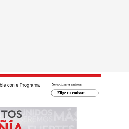
Selecciona tu emisora
ble con el
Programa
Elige tu emisora