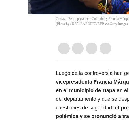
Gustavo Petro, presidente Colombia y Francia Már
(Photo by JUAN BARRETO/AFP via Getty Images.
Luego de la controversia han g
vicepresidenta Francia Márqu
en el municipio de Dapa en el
del departamento y que se despl
cuestiones de seguridad;
el pr
polémica y se pronunció a tra