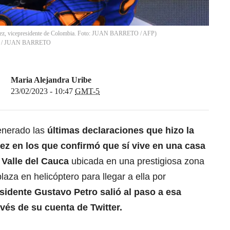
quez, vicepresidente de Colombia. Foto: JUAN BARRETO / AFP)
/
JUAN BARRETO
Maria Alejandra Uribe
23/02/2023 - 10:47
GMT-5
enerado las
últimas declaraciones que hizo la
ez en los que confirmó que sí vive en una casa
 Valle del Cauca
ubicada en una prestigiosa zona
aza en helicóptero para llegar a ella por
esidente Gustavo Petro salió al paso a esa
vés de su cuenta de Twitter.