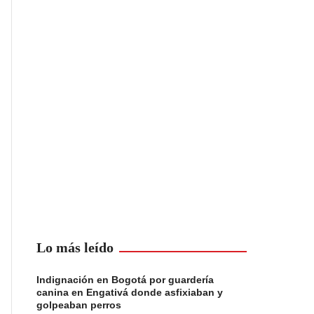
Lo más leído
Indignación en Bogotá por guardería
canina en Engativá donde asfixiaban y
golpeaban perros