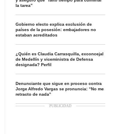
y aseguró que “faltó tiempo para culminar
la tarea”
Gobierno electo explica exclusión de
países de la posesión: embajadores no
estaban acreditados
¿Quién es Claudia Carrasquilla, exconcejal
de Medellín y viceministra de Defensa
designada? Perfil
Denunciante que sigue en proceso contra
Jorge Alfredo Vargas se pronuncia: “No me
retracto de nada”