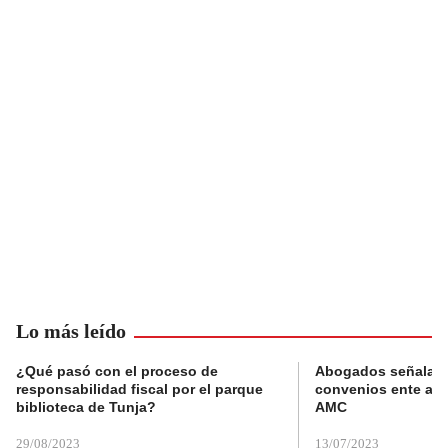
Lo más leído
¿Qué pasó con el proceso de
Abogados señalan 
responsabilidad fiscal por el parque
convenios ente alc
biblioteca de Tunja?
AMC
29/08/2023
13/07/2023