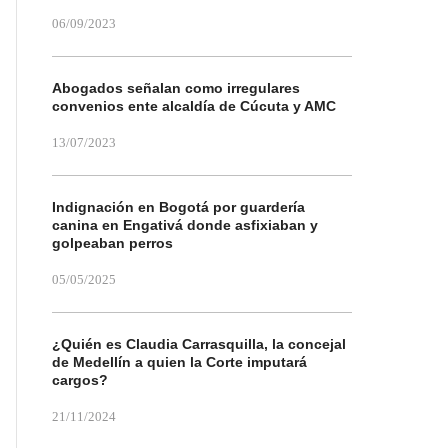
06/09/2023
Abogados señalan como irregulares
convenios ente alcaldía de Cúcuta y AMC
13/07/2023
Indignación en Bogotá por guardería
canina en Engativá donde asfixiaban y
golpeaban perros
05/05/2025
¿Quién es Claudia Carrasquilla, la concejal
de Medellín a quien la Corte imputará
cargos?
21/11/2024