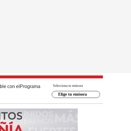
Selecciona tu emisora
ble con el
Programa
Elige tu emisora