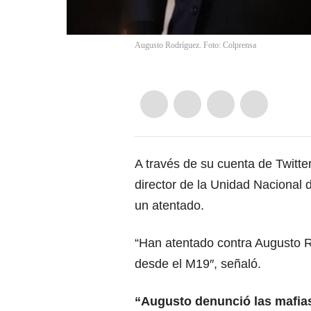
Augusto Rodríguez. Foto: Colprensa
A través de su cuenta de Twitte
director de
la Unidad Nacional 
un atentado.
“Han atentado contra Augusto R
desde el M19″, señaló.
“Augusto denunció las mafias