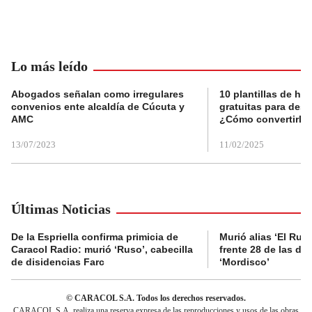
Lo más leído
Abogados señalan como irregulares
10 plantillas de hoj
convenios ente alcaldía de Cúcuta y
gratuitas para des
AMC
¿Cómo convertirla
13/07/2023
11/02/2025
Últimas Noticias
De la Espriella confirma primicia de
Murió alias ‘El Ruso
Caracol Radio: murió ‘Ruso’, cabecilla
frente 28 de las di
de disidencias Farc
‘Mordisco’
© CARACOL S.A. Todos los derechos reservados.
CARACOL S.A. realiza una reserva expresa de las reproducciones y usos de las obras