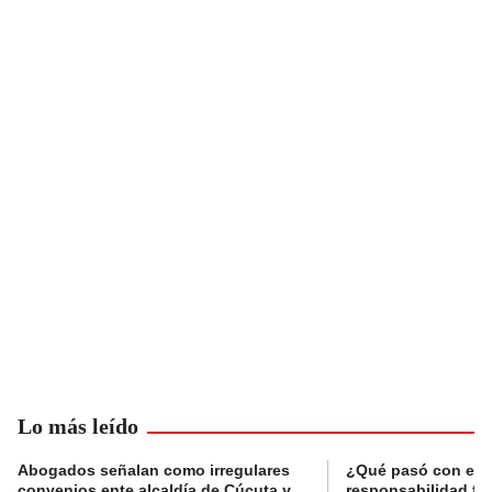
Lo más leído
Abogados señalan como irregulares
¿Qué pasó con el 
convenios ente alcaldía de Cúcuta y
responsabilidad fis