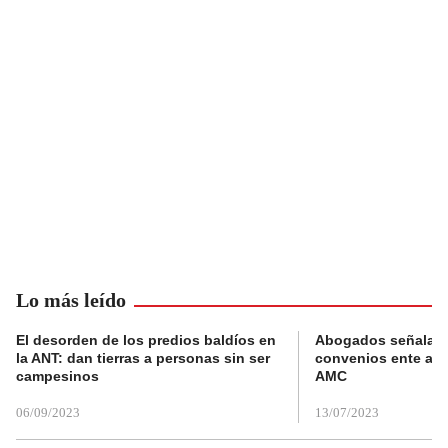
Lo más leído
El desorden de los predios baldíos en
Abogados señalan 
la ANT: dan tierras a personas sin ser
convenios ente alc
campesinos
AMC
06/09/2023
13/07/2023