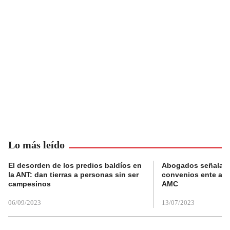
Lo más leído
El desorden de los predios baldíos en
Abogados señalan 
la ANT: dan tierras a personas sin ser
convenios ente alc
campesinos
AMC
06/09/2023
13/07/2023