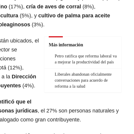
lino
(17%),
cría de aves de corral
(8%),
icultura
(5%), y
cultivo de palma para aceite
oleaginosos
(3%).
tán ubicados, el
Más información
ctor se
Petro ratifica que reforma laboral va
cciones
a mejorar la productividad del país
otá (12%),
Liberales abandonan oficialmente
 a la
Dirección
conversaciones para acuerdo de
buyentes
(4%).
reforma a la salud
ntificó que el
onas jurídicas
, el 27% son personas naturales y
talogado como gran contribuyente.