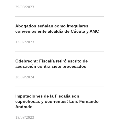
29/08/2023
Abogados señalan como irregulares
convenios ente alcaldía de Cúcuta y AMC
13/07/2023
Odebrecht: Fiscalía retiró escrito de
acusación contra siete procesados
26/09/2024
Imputaciones de la Fiscalía son
caprichosas y ocurrentes: Luis Fernando
Andrade
18/08/2023