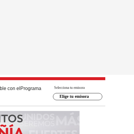
Selecciona tu emisora
ble con el
Programa
Elige tu emisora