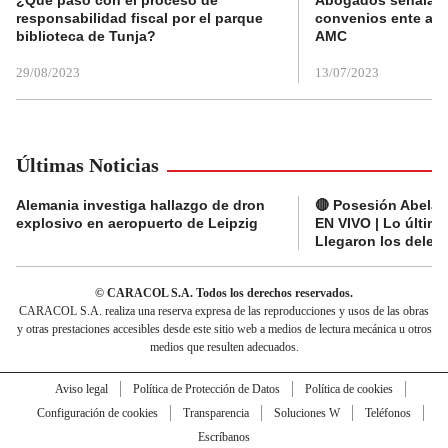
¿Qué pasó con el proceso de
Abogados señalan 
responsabilidad fiscal por el parque
convenios ente alc
biblioteca de Tunja?
AMC
29/08/2023
13/07/2023
Últimas Noticias
Alemania investiga hallazgo de dron
🔴 Posesión Abelard
explosivo en aeropuerto de Leipzig
EN VIVO | Lo últim
Llegaron los deleg
© CARACOL S.A. Todos los derechos reservados.
CARACOL S.A. realiza una reserva expresa de las reproducciones y usos de las obras
y otras prestaciones accesibles desde este sitio web a medios de lectura mecánica u otros
medios que resulten adecuados.
Aviso legal
Política de Protección de Datos
Política de cookies
Configuración de cookies
Transparencia
Soluciones W
Teléfonos
Escríbanos