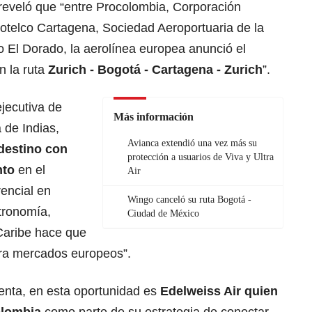
reveló que “entre Procolombia, Corporación
otelco Cartagena, Sociedad Aeroportuaria de la
o El Dorado, la aerolínea europea anunció el
n la ruta
Zurich - Bogotá - Cartagena - Zurich
”.
jecutiva de
Más información
 de Indias,
Avianca extendió una vez más su
destino con
protección a usuarios de Viva y Ultra
nto
en el
Air
rencial en
Wingo canceló su ruta Bogotá -
stronomía,
Ciudad de México
Caribe hace que
ara mercados europeos”.
enta, en esta oportunidad es
Edelweiss Air quien