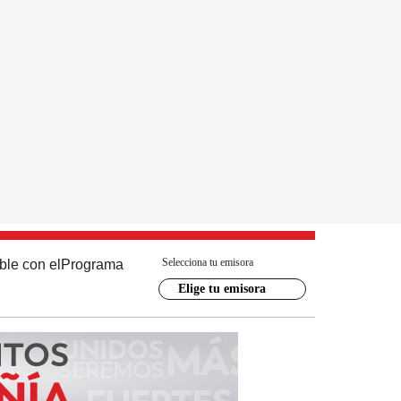
Selecciona tu emisora
ble con el
Programa
Elige tu emisora