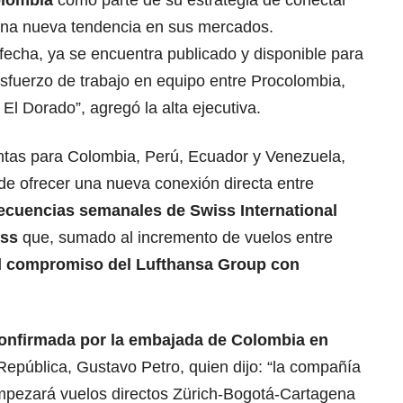
olombia
como parte de su estrategia de conectar
una nueva tendencia en sus mercados.
 fecha, ya se encuentra publicado y disponible para
 esfuerzo de trabajo en equipo entre Procolombia,
El Dorado”, agregó la alta ejecutiva.
ntas para Colombia, Perú, Ecuador y Venezuela,
e ofrecer una nueva conexión directa entre
ecuencias semanales de Swiss International
iss
que, sumado al incremento de vuelos entre
l
compromiso del Lufthansa Group con
onfirmada por la embajada de Colombia en
 República, Gustavo Petro, quien dijo: “la compañía
mpezará vuelos directos Zürich-Bogotá-Cartagena