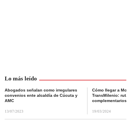
Lo más leído
Abogados señalan como irregulares
Cómo llegar a Mons
convenios ente alcaldía de Cúcuta y
TransMilenio: rutas
AMC
complementarios
13/07/2023
19/03/2024