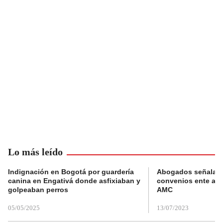
Lo más leído
Indignación en Bogotá por guardería
Abogados señalan 
canina en Engativá donde asfixiaban y
convenios ente alc
golpeaban perros
AMC
05/05/2025
13/07/2023