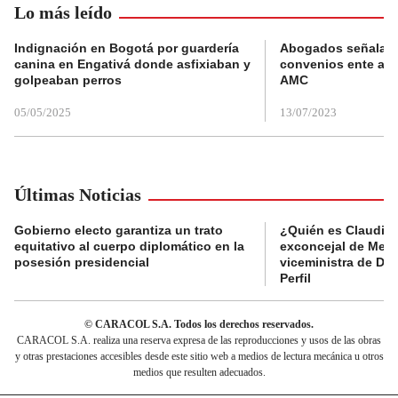
Lo más leído
Indignación en Bogotá por guardería
Abogados señalan 
canina en Engativá donde asfixiaban y
convenios ente alc
golpeaban perros
AMC
05/05/2025
13/07/2023
Últimas Noticias
Gobierno electo garantiza un trato
¿Quién es Claudia C
equitativo al cuerpo diplomático en la
exconcejal de Mede
posesión presidencial
viceministra de De
Perfil
© CARACOL S.A. Todos los derechos reservados.
CARACOL S.A. realiza una reserva expresa de las reproducciones y usos de las obras
y otras prestaciones accesibles desde este sitio web a medios de lectura mecánica u otros
medios que resulten adecuados.