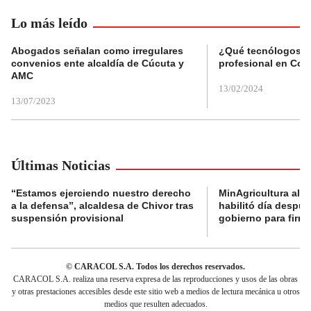
Lo más leído
Abogados señalan como irregulares
¿Qué tecnólogos re
convenios ente alcaldía de Cúcuta y
profesional en Col
AMC
13/02/2024
13/07/2023
Últimas Noticias
“Estamos ejerciendo nuestro derecho
MinAgricultura aler
a la defensa”, alcaldesa de Chivor tras
habilitó día despú
suspensión provisional
gobierno para firma
© CARACOL S.A. Todos los derechos reservados.
CARACOL S.A. realiza una reserva expresa de las reproducciones y usos de las obras
y otras prestaciones accesibles desde este sitio web a medios de lectura mecánica u otros
medios que resulten adecuados.