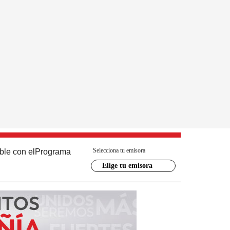
Selecciona tu emisora
ble con el
Programa
Elige tu emisora