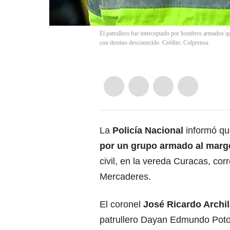
El patrullero fue interceptado por hombres armados que
con destino desconocido. Crédito: Colprensa.
La
Policía Nacional
informó qu
por un grupo armado al marge
civil, en la vereda Curacas, co
Mercaderes.
El coronel
José Ricardo Archil
patrullero Dayan Edmundo Poto 