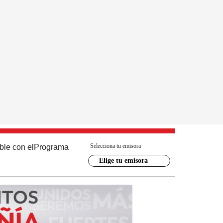
Selecciona tu emisora
ble con el
Programa
Elige tu emisora