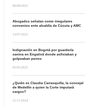
06/09/2023
Abogados señalan como irregulares
convenios ente alcaldía de Cúcuta y AMC
13/07/2023
Indignación en Bogotá por guardería
canina en Engativá donde asfixiaban y
golpeaban perros
05/05/2025
¿Quién es Claudia Carrasquilla, la concejal
de Medellín a quien la Corte imputará
cargos?
21/11/2024