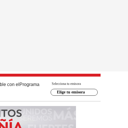
Selecciona tu emisora
ble con el
Programa
Elige tu emisora