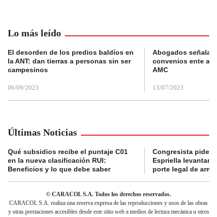
Lo más leído
El desorden de los predios baldíos en
Abogados señalan 
la ANT: dan tierras a personas sin ser
convenios ente alc
campesinos
AMC
06/09/2023
13/07/2023
Últimas Noticias
Qué subsidios recibe el puntaje C01
Congresista pide a
en la nueva clasificación RUI:
Espriella levantar la
Beneficios y lo que debe saber
porte legal de arma
© CARACOL S.A. Todos los derechos reservados.
CARACOL S.A. realiza una reserva expresa de las reproducciones y usos de las obras
y otras prestaciones accesibles desde este sitio web a medios de lectura mecánica u otros