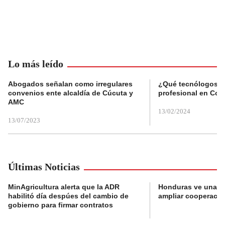
Lo más leído
Abogados señalan como irregulares
¿Qué tecnólogos re
convenios ente alcaldía de Cúcuta y
profesional en Col
AMC
13/02/2024
13/07/2023
Últimas Noticias
MinAgricultura alerta que la ADR
Honduras ve una o
habilitó día despúes del cambio de
ampliar cooperaci
gobierno para firmar contratos