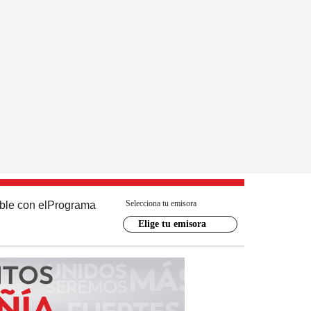
Selecciona tu emisora
ble con el
Programa
Elige tu emisora