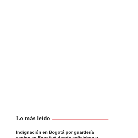
Lo más leído
Indignación en Bogotá por guardería
canina en Engativá donde asfixiaban y