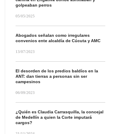
golpeaban perros
05/05/2025
Abogados señalan como irregulares
convenios ente alcaldía de Cúcuta y AMC
13/07/2023
El desorden de los predios baldíos en la
ANT: dan tierras a personas sin ser
campesinos
06/09/2023
¿Quién es Claudia Carrasquilla, la concejal
de Medellín a quien la Corte imputará
cargos?
21/11/2024